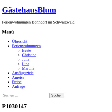
G
ästehaus
B
lum
Ferienwohnungen Bonndorf im Schwarzwald
Menü
Zum
Übersicht
Inhalt
Ferienwohnungen
springen
Beate
Christine
Julia
Lina
Martina
Ausflugsziele
Anreise
Preise
Anfrage
Suchen
nach:
P1030147