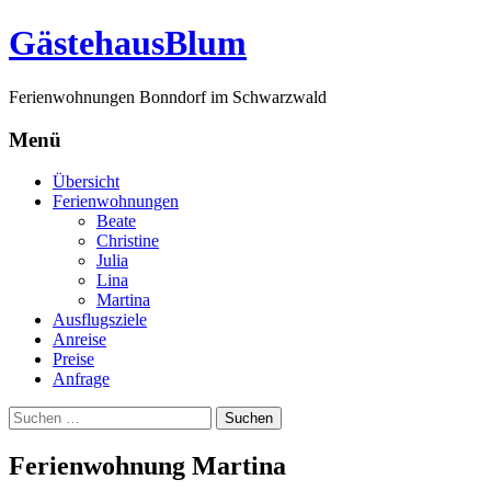
G
ästehaus
B
lum
Ferienwohnungen Bonndorf im Schwarzwald
Menü
Zum
Übersicht
Inhalt
Ferienwohnungen
springen
Beate
Christine
Julia
Lina
Martina
Ausflugsziele
Anreise
Preise
Anfrage
Suchen
nach:
Ferienwohnung Martina