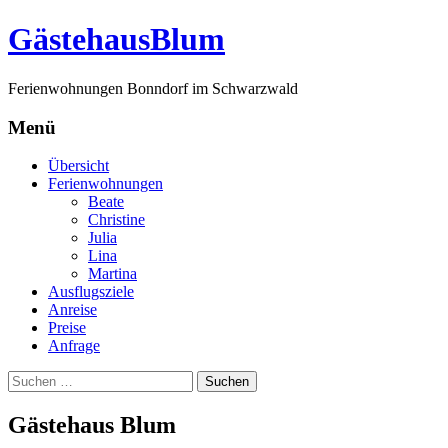
G
ästehaus
B
lum
Ferienwohnungen Bonndorf im Schwarzwald
Menü
Zum
Übersicht
Inhalt
Ferienwohnungen
springen
Beate
Christine
Julia
Lina
Martina
Ausflugsziele
Anreise
Preise
Anfrage
Suchen
nach:
Gästehaus Blum