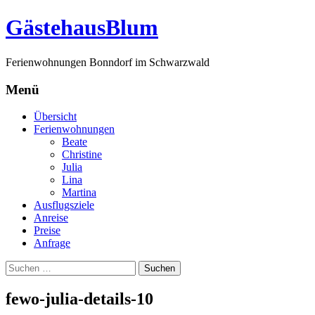
G
ästehaus
B
lum
Ferienwohnungen Bonndorf im Schwarzwald
Menü
Zum
Übersicht
Inhalt
Ferienwohnungen
springen
Beate
Christine
Julia
Lina
Martina
Ausflugsziele
Anreise
Preise
Anfrage
Suchen
nach:
fewo-julia-details-10