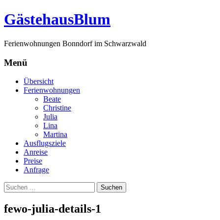
G
ästehaus
B
lum
Ferienwohnungen Bonndorf im Schwarzwald
Menü
Zum
Übersicht
Inhalt
Ferienwohnungen
springen
Beate
Christine
Julia
Lina
Martina
Ausflugsziele
Anreise
Preise
Anfrage
Suchen
nach:
fewo-julia-details-1