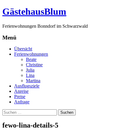
G
ästehaus
B
lum
Ferienwohnungen Bonndorf im Schwarzwald
Menü
Zum
Übersicht
Inhalt
Ferienwohnungen
springen
Beate
Christine
Julia
Lina
Martina
Ausflugsziele
Anreise
Preise
Anfrage
Suchen
nach:
fewo-lina-details-5